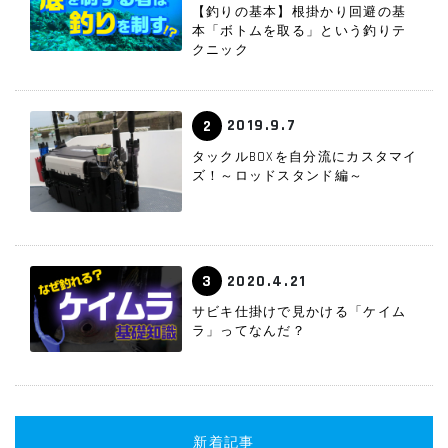
【釣りの基本】根掛かり回避の基
本「ボトムを取る」という釣りテ
クニック
2019.9.7
2
タックルBOXを自分流にカスタマイ
ズ！～ロッドスタンド編～
2020.4.21
3
サビキ仕掛けで見かける「ケイム
ラ」ってなんだ？
新着記事