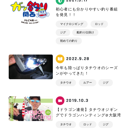
2021.3.17
初心者にも分かりやすい釣り番組
を発見！！
マイクロジギング
ロッド
ジグ
船釣り仕掛け
初めての釣り
2022.9.28
今年も陸っぱりタチウオのシーズ
ンがやってきた！
タチウオ
ルアー
ジグ
2019.10.3
【ドラゴン連発】タチウオジギン
グでドラゴンハンティング@大阪湾
タチウオ
ロッド
ジグ