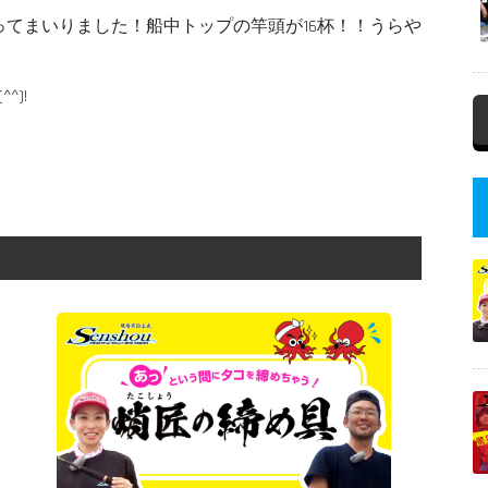
てまいりました！船中トップの竿頭が16杯！！うらや
)!