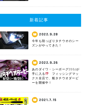
新着記事
2022.9.28
今年も陸っぱりタチウオのシー
ズンがやってきた！
2022.9.26
あのダイワ・シーボーグ200Jが
手に入る
フィッシングマッ
クス全店で、船タチウオダービ
ーを開催中！
2021.7.15