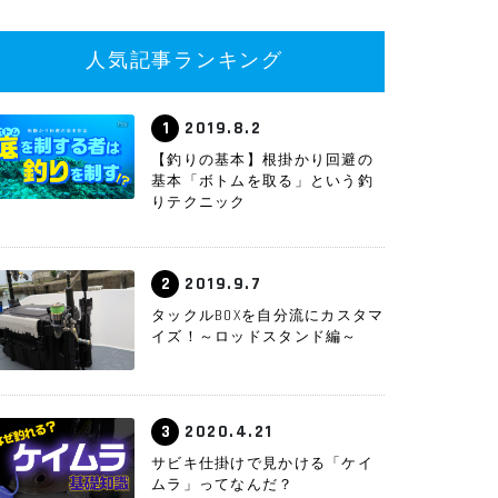
人気記事ランキング
1
2019.8.2
【釣りの基本】根掛かり回避の
基本「ボトムを取る」という釣
りテクニック
2
2019.9.7
タックルBOXを自分流にカスタマ
イズ！～ロッドスタンド編～
3
2020.4.21
サビキ仕掛けで見かける「ケイ
ムラ」ってなんだ？