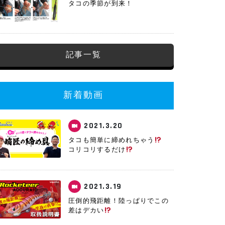
タコの季節が到来！
記事一覧
新着動画
2021.3.20
タコも簡単に締めれちゃう
コリコリするだけ
2021.3.19
圧倒的飛距離！陸っぱりでこの
差はデカい