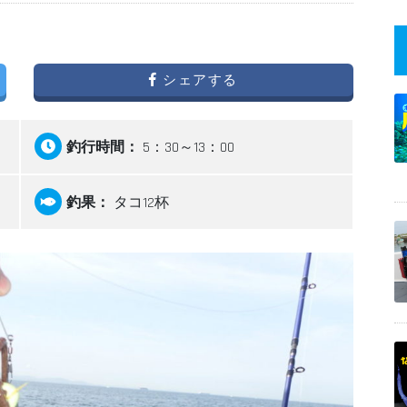
シェアする
釣行時間：
5：30～13：00
釣果：
タコ12杯