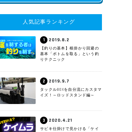
人気記事ランキング
1
2019.8.2
【釣りの基本】根掛かり回避の
基本「ボトムを取る」という釣
りテクニック
2
2019.9.7
タックルBOXを自分流にカスタマ
イズ！～ロッドスタンド編～
3
2020.4.21
サビキ仕掛けで見かける「ケイ