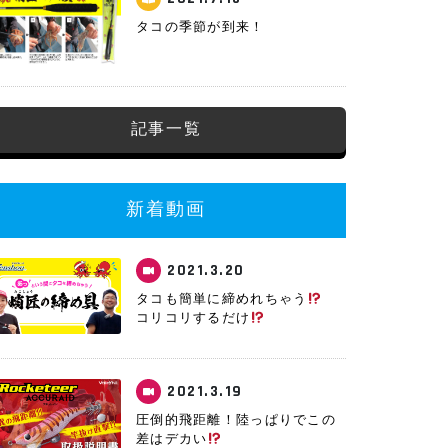
タコの季節が到来！
記事一覧
新着動画
2021.3.20
タコも簡単に締めれちゃう
コリコリするだけ
2021.3.19
圧倒的飛距離！陸っぱりでこの
差はデカい