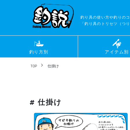
釣り具の使い方や釣りの
「釣り具のトリセツ（つり
釣り方別
アイテム別
TOP
仕掛け
# 仕掛け