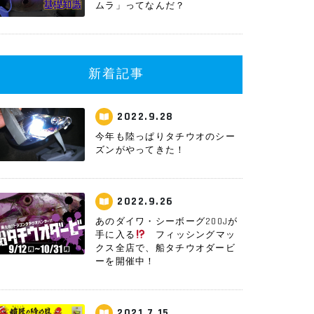
ムラ」ってなんだ？
新着記事
2022.9.28
今年も陸っぱりタチウオのシー
ズンがやってきた！
2022.9.26
あのダイワ・シーボーグ200Jが
手に入る
フィッシングマッ
クス全店で、船タチウオダービ
ーを開催中！
2021.7.15