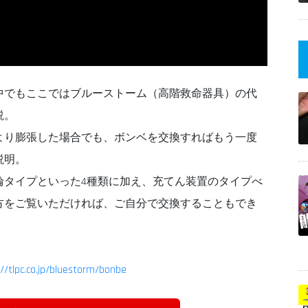
中でもここではブルーストーム（高階救命器具）の代
説。
より膨張した場合でも、ボンベを交換すればもう一度
説明。
輪タイプといった4種類に加え、充てん装置のタイプべ
方をご覧いただければ、ご自分で交換することもでき
://tlpc.co.jp/bluestorm/bonbe