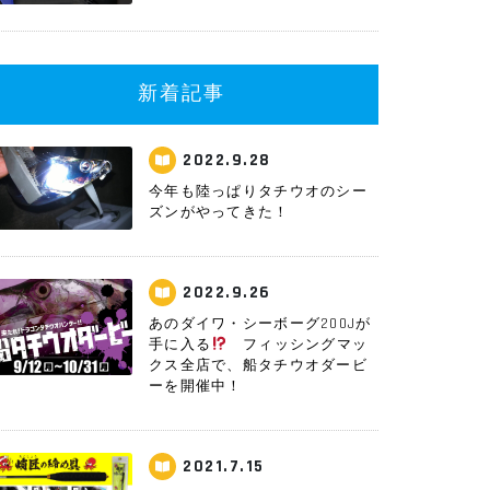
新着記事
2022.9.28
今年も陸っぱりタチウオのシー
ズンがやってきた！
2022.9.26
あのダイワ・シーボーグ200Jが
手に入る
フィッシングマッ
クス全店で、船タチウオダービ
ーを開催中！
2021.7.15