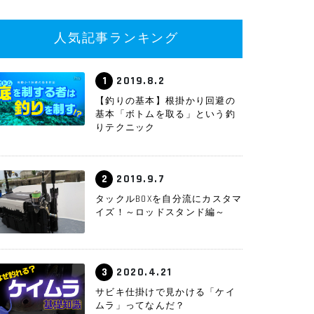
人気記事ランキング
1
2019.8.2
【釣りの基本】根掛かり回避の
基本「ボトムを取る」という釣
りテクニック
2
2019.9.7
タックルBOXを自分流にカスタマ
イズ！～ロッドスタンド編～
3
2020.4.21
サビキ仕掛けで見かける「ケイ
ムラ」ってなんだ？