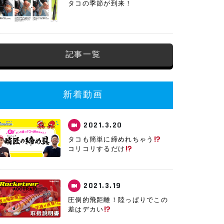
タコの季節が到来！
記事一覧
新着動画
2021.3.20
タコも簡単に締めれちゃう
コリコリするだけ
2021.3.19
圧倒的飛距離！陸っぱりでこの
差はデカい