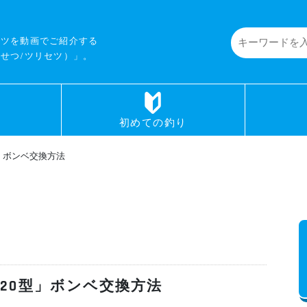
コツを動画でご紹介する
せつ/ツリセツ）」。
初めての釣り
型」ボンベ交換方法
220型」ボンベ交換方法